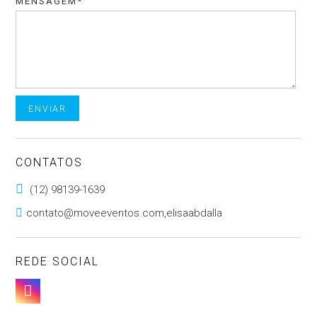
MENSAGEM*
CONTATOS

(12) 98139-1639

contato@moveeventos.com,elisaabdalla
REDE SOCIAL
